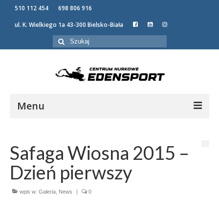
510 112 454
698 806 916
ul. K. Wielkiego 1a 43-300 Bielsko-Biała
Szuklaj
w:
Menu
KURSY NURKOWANIA
OFERTA
Safaga Wiosna 2015 –
NEWSY
Dzień pierwszy
GALERIA
O NAS
wpis w:
Galeria
,
News
|
0
KONTAKT