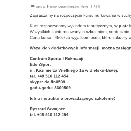
wpis w:
Harmonogram kursów
,
News
|
0
Zapraszamy na rozpoczęcie kursu nurkowania w suc
Kurs rozpoczynamy wykładem teoretycznym,
w piątek
Wszystkich zainteresowanych szkoleniem, serdecznie
Cena kursu : 450zł za wyjątkiem osób, które zakupiły
Wszelkich dodatkowych informacji, można zasięg
Centrum Sportu I Rekreacji
EdenSport
ul. Kazimierza Wielkiego 1a w Bielsku-Białej,
tel. +48 510 112 454
skype: delfin0509
gadu-gadu: 3600509
lub u instruktora prowadzącego szkolenie:
Ryszard Szwajcer
tel. +48 510 112 454