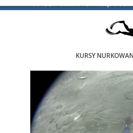
510 112 454
698 806 916
ul. K. Wielkiego 1a 43-300 B
KURSY NURKOWAN