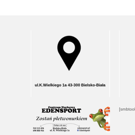
[smbtool