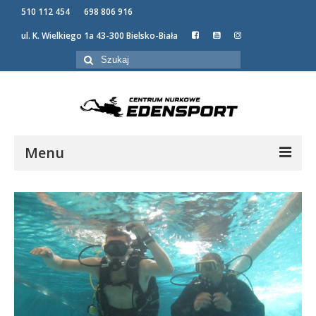
510 112 454
698 806 916
ul. K. Wielkiego 1a 43-300 Bielsko-Biała
Szuklaj
w:
Menu
KURSY NURKOWANIA
OFERTA
NEWSY
GALERIA
O NAS
KONTAKT