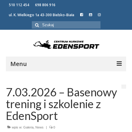
510 112 454
698 806 916
ul. K. Wielkiego 1a 43-300 Bielsko-Biała
Szuklaj
w:
Menu
KURSY NURKOWANIA
OFERTA
7.03.2026 – Basenowy
NEWSY
trening i szkolenie z
GALERIA
EdenSport
O NAS
KONTAKT
wpis w:
Galeria
,
News
|
0